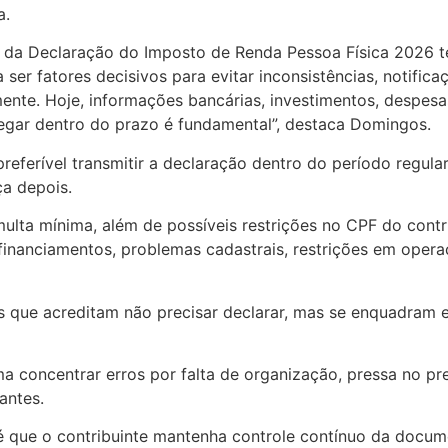
a.
 da Declaração do Imposto de Renda Pessoa Física 2026 te
er fatores decisivos para evitar inconsistências, notifica
lmente. Hoje, informações bancárias, investimentos, despe
regar dentro do prazo é fundamental”, destaca Domingos.
referível transmitir a declaração dentro do período regular
a depois.
lta mínima, além de possíveis restrições no CPF do contri
financiamentos, problemas cadastrais, restrições em ope
 que acreditam não precisar declarar, mas se enquadram em
ma concentrar erros por falta de organização, pressa no p
antes.
 é que o contribuinte mantenha controle contínuo da docum